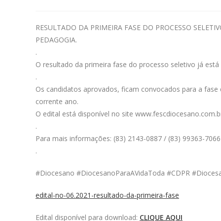
RESULTADO DA PRIMEIRA FASE DO PROCESSO SELETI
PEDAGOGIA.
.
O resultado da primeira fase do processo seletivo já está 
.
Os candidatos aprovados, ficam convocados para a fase de
corrente ano.
O edital está disponível no site www.fescdiocesano.com.b
.
Para mais informações: (83) 2143-0887 / (83) 99363-7066
.
#Diocesano #DiocesanoParaAVidaToda #CDPR #Diocesa
edital-no-06.2021-resultado-da-primeira-fase
Edital disponível para download:
CLIQUE AQUI