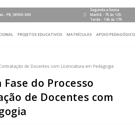
Segunda a Sexta
ras - PB, 58900-000
Manhã - 7h às 12h
Tarde - 14h às 17h
CIONAL
PROJETOS EDUCATIVOS
MATRÍCULAS
APOIO PEDAGÓGIC
a Fase do Processo
tação de Docentes com
gogia